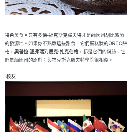
特色美食
。
只有多佛-福克斯克羅夫特才是緬因州胡比派節
的發源地。如果你不熟悉這些甜食，它們蛋糕狀的OREO餅
乾，
奧普拉·溫弗瑞
到
馬克·扎克伯格
，都是它們的粉絲。它
們是緬因州的原創；與福克斯克羅夫特學院很相似。
-校友