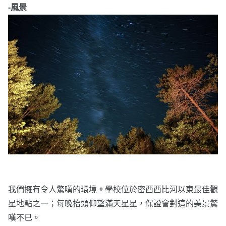
-風景
我們擁有令人驚嘆的環境
。
學校位於密西西比河以東最佳觀
星地點之一；每晚抬頭仰望滿天星星，保證會對這的美景驚
嘆不已。