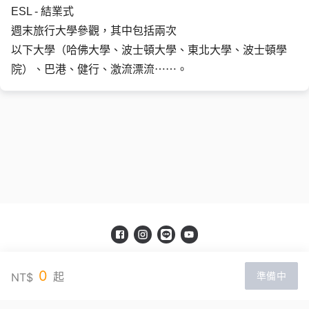
ESL - 結業式
週末旅行大學參觀，其中包括兩次
以下大學（哈佛大學、波士頓大學、東北大學、波士頓學
院）、巴港、健行、激流漂流⋯⋯。
亞典美術 I 亞典教育
0
起
NT$
準備中
官網：
https://www.soulofart.com.tw/
服務信箱：
eggninja99@gmail.com