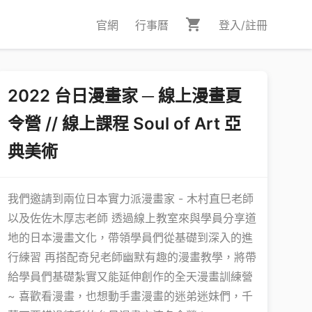
官網
行事曆
登入/註冊
2022 台日漫畫家 ─ 線上漫畫夏
令營 // 線上課程 Soul of Art 亞
典美術
我們邀請到兩位日本實力派漫畫家 - 木村直巳老師
以及佐佐木厚志老師 透過線上教室來與學員分享道
地的日本漫畫文化，帶領學員們從基礎到深入的進
行練習 再搭配奇兒老師幽默有趣的漫畫教學，將帶
給學員們基礎紮實又能延伸創作的全天漫畫訓練營
~ 喜歡看漫畫，也想動手畫漫畫的迷弟迷妹們，千