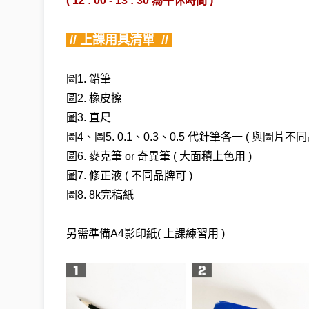
( 12 : 00 - 13 : 30 為午休時間 )
 // 上課用具清單  // 
圖1. 鉛筆
圖2. 橡皮擦
圖3. 直尺
圖4
、
圖5. 0.1
、
0.3
、
0.5 代針筆各一 ( 與圖片不
圖6. 麥克筆 or 奇異筆 ( 大面積上色用 )
圖7. 修正液 ( 不同品牌可 )
圖8. 8k完稿紙
另需準備A4影印紙( 上課練習用 ) 